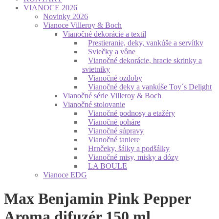
VIANOCE 2026
Novinky 2026
Vianoce Villeroy & Boch
Vianočné dekorácie a textil
Prestieranie, deky, vankúše a servítky
Sviečky a vône
Vianočné dekorácie, hracie skrinky a
svietniky
Vianočné ozdoby
Vianočné deky a vankúše Toy´s Delight
Vianočné série Villeroy & Boch
Vianočné stolovanie
Vianočné podnosy a etažéry
Vianočné poháre
Vianočné súpravy
Vianočné taniere
Hrnčeky, šálky a podšálky
Vianočné misy, misky a dózy
LA BOULE
Vianoce EDG
Max Benjamin Pink Pepper
Aroma difuzér 150 ml