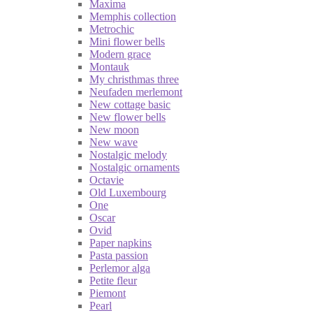
Maxima
Memphis collection
Metrochic
Mini flower bells
Modern grace
Montauk
My christhmas three
Neufaden merlemont
New cottage basic
New flower bells
New moon
New wave
Nostalgic melody
Nostalgic ornaments
Octavie
Old Luxembourg
One
Oscar
Ovid
Paper napkins
Pasta passion
Perlemor alga
Petite fleur
Piemont
Pearl