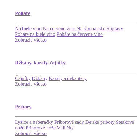
Poháre
Na biele víno
Na červené víno
Na šampanské
Súpravy
Poháre na biele víno
Poháre na červené víno
Zobraziť všetko
Džbány, karafy, čajníky
Čajníky
Džbány
Karafy a dekantéry
Zobraziť všetko
Príbory
Lyžice a naberačky
Príborové sady
Detské príbory
Steakové
nože
Príborové nože
Vidličky
Zobraziť všetko