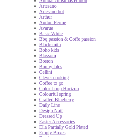
Annual christmas edition
Artesano
Artesano hot
Arthur
Audun Ferme
Avarua
Basic White
Bbq passion & Coffe passion
Blacksmith
Boho kids
Blossom
Boston
Bunny tales
Cellini
Clever cooking
Coffee to go
Color Loop Horizon
Colourful spring
Crafted Blueberry
Daily Line
Design Naif
Dressed Up
Easter Accessories
Ella Partially Gold Plated
Empty Boxes