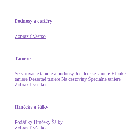
Podnosy a etažéry
Zobraziť všetko
Taniere
Servírovacie taniere a podnosy
Jedálenské taniere
Hlboké
taniere
Dezertné taniere
Na cestoviny
Špeciálne taniere
Zobraziť všetko
Hrnčeky a šálky
Podšálky
Hrnčeky
Šálky
Zobraziť všetko