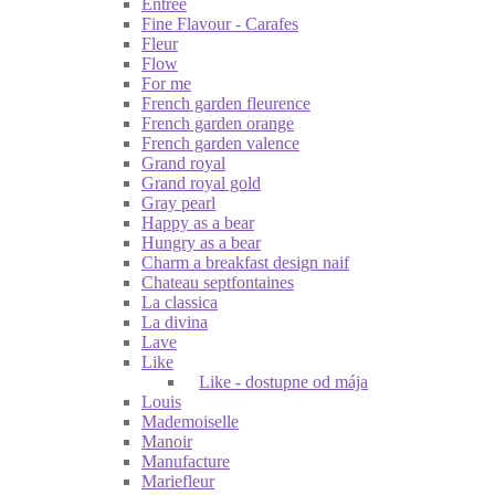
Entrée
Fine Flavour - Carafes
Fleur
Flow
For me
French garden fleurence
French garden orange
French garden valence
Grand royal
Grand royal gold
Gray pearl
Happy as a bear
Hungry as a bear
Charm a breakfast design naif
Chateau septfontaines
La classica
La divina
Lave
Like
Like - dostupne od mája
Louis
Mademoiselle
Manoir
Manufacture
Mariefleur