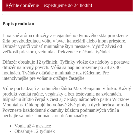
Rýchle doručenie – expedujeme do 24 hodín!
Popis produktu
Luxusné aróma difuzéry z elegantného dymového skla prirodzene
šíria povzbudzujúcu vôňu v byte, kancelárii alebo inom priestore.
Difuzér vydrží voňať minimálne štyri mesiace. Výdrž závisí od
veľkosti priestoru, vetrania a frekvencie otáčania tyčiniek.
Difuzér obsahuje 12 tyčiniek. Tyčinky vložte do nádoby a postavte
difuzér na rovný povrch. Vôňa sa naplno rozvinie po 24 až 36
hodinách. Tyčinky otáčajte minimálne raz týždenne. Pre
intenzívnejšie pre voňanie otáčajte častejšie.
Vône pochádzajú z rodinného štúdia Max Benjamin v Írsku. Každý
produkt vzniká ručne, vegánsky a bez testovania na zvieratách.
Inšpiráciu štúdio čerpá z ciest aj z krásy národného parku Wicklow
Mountains. Obklopujú ho voňavé živé ploty a dych berúca príroda.
Povzneste každodenné okamihy kúzlom podmanivých vôní a
nechajte sa uniesť nomádskou dušou značky.
Vonia až 4 mesiace
Obsahuje 12 tyčiniek