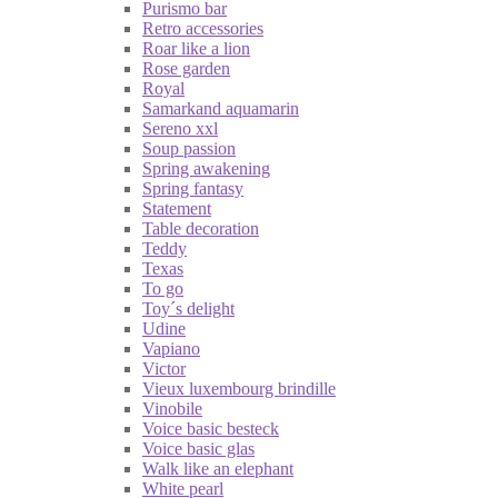
Purismo bar
Retro accessories
Roar like a lion
Rose garden
Royal
Samarkand aquamarin
Sereno xxl
Soup passion
Spring awakening
Spring fantasy
Statement
Table decoration
Teddy
Texas
To go
Toy´s delight
Udine
Vapiano
Victor
Vieux luxembourg brindille
Vinobile
Voice basic besteck
Voice basic glas
Walk like an elephant
White pearl