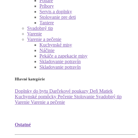
Poháre
Príbory
Servis a doplnky
Stolovanie pre deti
Taniere
Svadobný tip
Varenie
Varenie a pečenie
Kuchynské misy
Náčinie
Pekáče a zapekacie misy
Skladovanie potravín
Skladovanie potravín
Hlavné kategórie
Doplnky do bytu
Darčekové poukazy
Deň Matiek
Kuchynské pomôcky
Pečenie
Stolovanie
Svadobný tip
Varenie
Varenie a pečenie
Ostatné