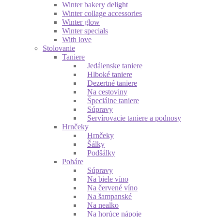
Winter bakery delight
Winter collage accessories
Winter glow
Winter specials
With love
Stolovanie
Taniere
Jedálenske taniere
Hlboké taniere
Dezertné taniere
Na cestoviny
Špeciálne taniere
Súpravy
Servírovacie taniere a podnosy
Hrnčeky
Hrnčeky
Šálky
Podšálky
Poháre
Súpravy
Na biele víno
Na červené víno
Na šampanské
Na nealko
Na horúce nápoje