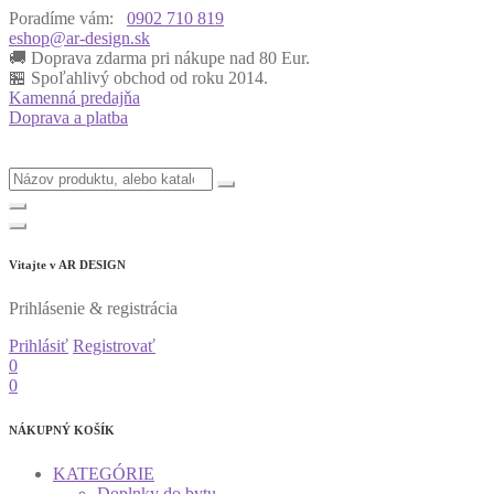
Poradíme vám:
0902 710 819
eshop@ar-design.sk
🚚 Doprava zdarma pri nákupe nad 80 Eur.
🏪 Spoľahlivý obchod od roku 2014.
Kamenná predajňa
Doprava a platba
Vitajte v
AR DESIGN
Prihlásenie & registrácia
Prihlásiť
Registrovať
0
0
NÁKUPNÝ KOŠÍK
KATEGÓRIE
Doplnky do bytu