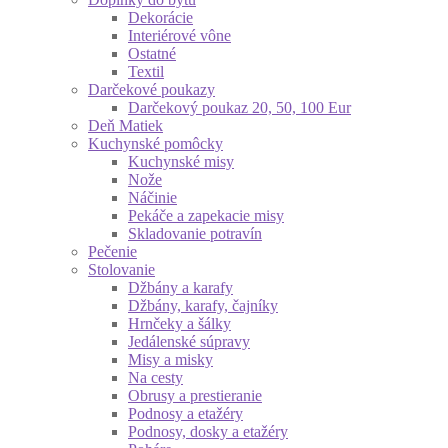
Dekorácie
Interiérové vône
Ostatné
Textil
Darčekové poukazy
Darčekový poukaz 20, 50, 100 Eur
Deň Matiek
Kuchynské pomôcky
Kuchynské misy
Nože
Náčinie
Pekáče a zapekacie misy
Skladovanie potravín
Pečenie
Stolovanie
Džbány a karafy
Džbány, karafy, čajníky
Hrnčeky a šálky
Jedálenské súpravy
Misy a misky
Na cesty
Obrusy a prestieranie
Podnosy a etažéry
Podnosy, dosky a etažéry