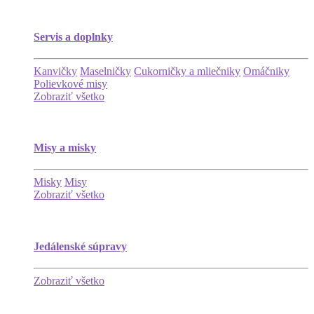
Servis a doplnky
Kanvičky
Maselničky
Cukorničky a mliečniky
Omáčniky
Polievkové misy
Zobraziť všetko
Misy a misky
Misky
Misy
Zobraziť všetko
Jedálenské súpravy
Zobraziť všetko