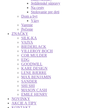
Jedálenské súpravy
Na cesty
Stolovanie pre deti
Dom a byt
Vázy
Varenie
Pečenie
ZNAČKY
SILK-KA
VAIYA
BIEDERLACK
VILLEROY BOCH
COR MULDER
EDG
GOODWILL
KARE DESIGN
LENE BJERRE
MAX BENJAMIN
SANDER
SHI SHI
MASON CASH
EMILE HENRY
NOVINKY
AKCIE A TIPY
KONTAKT