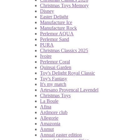
Christmas Toys Memory
Disney
Easter Delight
Manufacture Ice
Manufacture Rock
Perlemor AQUA
Perlemor Sand
PURA
Christmas Classics 2025
Ivoire
Perlemor Coral
Quinsai Garden
Toy's Delight Royal Classic
Toy's Fantasy
It's my match
Artesano Provencal Lavendel
Christmas Toys
La Boule
Afina
Ardmore club
Allegorie
Amazonia
Anmut
Annual easter edition