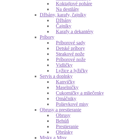
Koktajlové poháre
Na destiláty
Džbány, karafy, čajníky
Džbány
Čajníky
Karafy a dekantéry
Príbory
Príborové sady
Detské príbory
Steakové nože
Príborové nože
Vidličky
Lyžice a lyžičky
Servis a doplnky
Kanvičky
Maselničky
Cukorničky a mliečenky
Omáčniky
Polievkové misy
Obrusy a prestieranie
Obrusy
Behúň
Prestieranie
Obrúsky
Misky a Misy