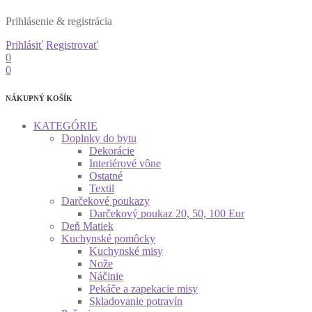
Prihlásenie & registrácia
Prihlásiť
Registrovať
0
0
NÁKUPNÝ KOŠÍK
KATEGÓRIE
Doplnky do bytu
Dekorácie
Interiérové vône
Ostatné
Textil
Darčekové poukazy
Darčekový poukaz 20, 50, 100 Eur
Deň Matiek
Kuchynské pomôcky
Kuchynské misy
Nože
Náčinie
Pekáče a zapekacie misy
Skladovanie potravín