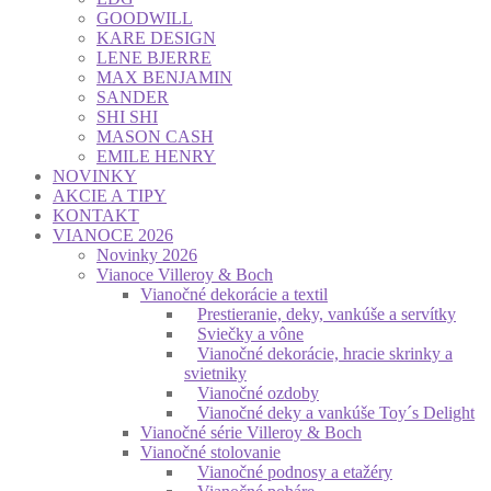
GOODWILL
KARE DESIGN
LENE BJERRE
MAX BENJAMIN
SANDER
SHI SHI
MASON CASH
EMILE HENRY
NOVINKY
AKCIE A TIPY
KONTAKT
VIANOCE 2026
Novinky 2026
Vianoce Villeroy & Boch
Vianočné dekorácie a textil
Prestieranie, deky, vankúše a servítky
Sviečky a vône
Vianočné dekorácie, hracie skrinky a
svietniky
Vianočné ozdoby
Vianočné deky a vankúše Toy´s Delight
Vianočné série Villeroy & Boch
Vianočné stolovanie
Vianočné podnosy a etažéry