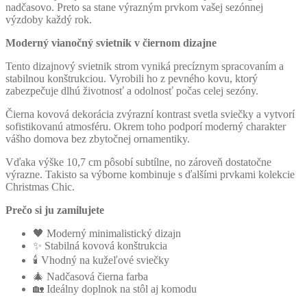
nadčasovo. Preto sa stane výrazným prvkom vašej sezónnej
výzdoby každý rok.
Moderný vianočný svietnik v čiernom dizajne
Tento dizajnový svietnik strom vyniká precíznym spracovaním a
stabilnou konštrukciou. Vyrobili ho z pevného kovu, ktorý
zabezpečuje dlhú životnosť a odolnosť počas celej sezóny.
Čierna kovová dekorácia zvýrazní kontrast svetla sviečky a vytvorí
sofistikovanú atmosféru. Okrem toho podporí moderný charakter
vášho domova bez zbytočnej ornamentiky.
Vďaka výške 10,7 cm pôsobí subtílne, no zároveň dostatočne
výrazne. Takisto sa výborne kombinuje s ďalšími prvkami kolekcie
Christmas Chic.
Prečo si ju zamilujete
🖤 Moderný minimalistický dizajn
✨ Stabilná kovová konštrukcia
🕯 Vhodný na kužeľové sviečky
🎄 Nadčasová čierna farba
🏡 Ideálny doplnok na stôl aj komodu