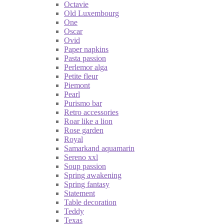
Octavie
Old Luxembourg
One
Oscar
Ovid
Paper napkins
Pasta passion
Perlemor alga
Petite fleur
Piemont
Pearl
Purismo bar
Retro accessories
Roar like a lion
Rose garden
Royal
Samarkand aquamarin
Sereno xxl
Soup passion
Spring awakening
Spring fantasy
Statement
Table decoration
Teddy
Texas