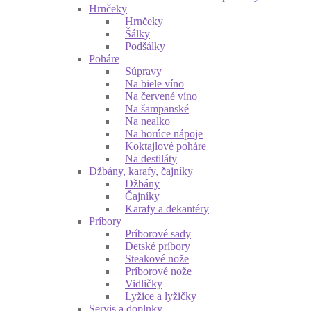
Hrnčeky
Hrnčeky
Šálky
Podšálky
Poháre
Súpravy
Na biele víno
Na červené víno
Na šampanské
Na nealko
Na horúce nápoje
Koktajlové poháre
Na destiláty
Džbány, karafy, čajníky
Džbány
Čajníky
Karafy a dekantéry
Príbory
Príborové sady
Detské príbory
Steakové nože
Príborové nože
Vidličky
Lyžice a lyžičky
Servis a doplnky