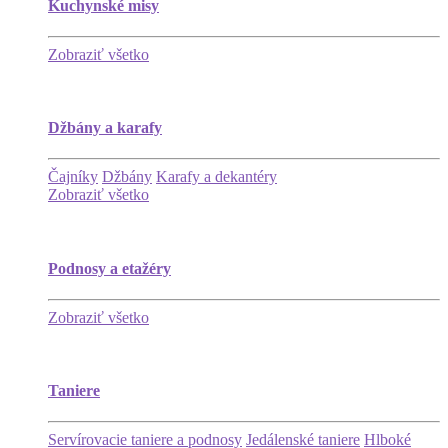
Kuchynské misy
Zobraziť všetko
Džbány a karafy
Čajníky
Džbány
Karafy a dekantéry
Zobraziť všetko
Podnosy a etažéry
Zobraziť všetko
Taniere
Servírovacie taniere a podnosy
Jedálenské taniere
Hlboké