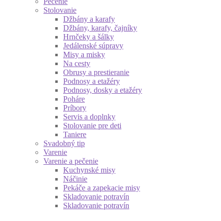
Pečenie
Stolovanie
Džbány a karafy
Džbány, karafy, čajníky
Hrnčeky a šálky
Jedálenské súpravy
Misy a misky
Na cesty
Obrusy a prestieranie
Podnosy a etažéry
Podnosy, dosky a etažéry
Poháre
Príbory
Servis a doplnky
Stolovanie pre deti
Taniere
Svadobný tip
Varenie
Varenie a pečenie
Kuchynské misy
Náčinie
Pekáče a zapekacie misy
Skladovanie potravín
Skladovanie potravín