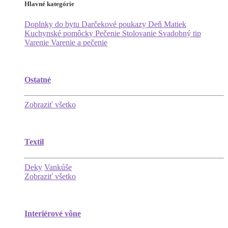
Hlavné kategórie
Doplnky do bytu
Darčekové poukazy
Deň Matiek
Kuchynské pomôcky
Pečenie
Stolovanie
Svadobný tip
Varenie
Varenie a pečenie
Ostatné
Zobraziť všetko
Textil
Deky
Vankúše
Zobraziť všetko
Interiérové vône