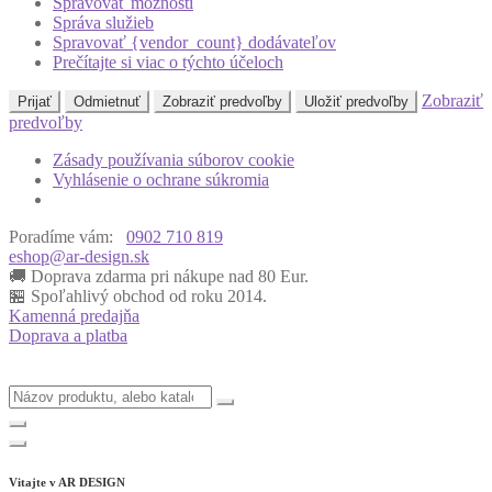
Spravovať možnosti
Správa služieb
Spravovať {vendor_count} dodávateľov
Prečítajte si viac o týchto účeloch
Zobraziť
Prijať
Odmietnuť
Zobraziť predvoľby
Uložiť predvoľby
predvoľby
Zásady používania súborov cookie
Vyhlásenie o ochrane súkromia
Poradíme vám:
0902 710 819
eshop@ar-design.sk
🚚 Doprava zdarma pri nákupe nad 80 Eur.
🏪 Spoľahlivý obchod od roku 2014.
Kamenná predajňa
Doprava a platba
Vitajte v
AR DESIGN