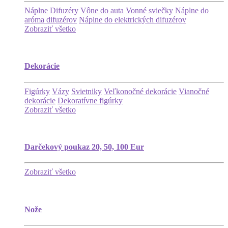
Náplne
Difuzéry
Vône do auta
Vonné sviečky
Náplne do
aróma difuzérov
Náplne do elektrických difuzérov
Zobraziť všetko
Dekorácie
Figúrky
Vázy
Svietniky
Veľkonočné dekorácie
Vianočné
dekorácie
Dekoratívne figúrky
Zobraziť všetko
Darčekový poukaz 20, 50, 100 Eur
Zobraziť všetko
Nože