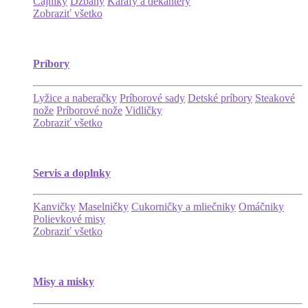
Čajníky
Džbány
Karafy a dekantéry
Zobraziť všetko
Príbory
Lyžice a naberačky
Príborové sady
Detské príbory
Steakové
nože
Príborové nože
Vidličky
Zobraziť všetko
Servis a doplnky
Kanvičky
Maselničky
Cukorničky a mliečniky
Omáčniky
Polievkové misy
Zobraziť všetko
Misy a misky