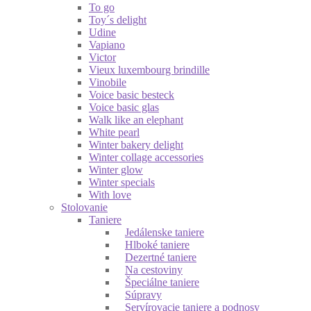
To go
Toy´s delight
Udine
Vapiano
Victor
Vieux luxembourg brindille
Vinobile
Voice basic besteck
Voice basic glas
Walk like an elephant
White pearl
Winter bakery delight
Winter collage accessories
Winter glow
Winter specials
With love
Stolovanie
Taniere
Jedálenske taniere
Hlboké taniere
Dezertné taniere
Na cestoviny
Špeciálne taniere
Súpravy
Servírovacie taniere a podnosy