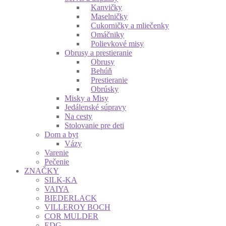
Kanvičky
Maselničky
Cukorničky a mliečenky
Omáčniky
Polievkové misy
Obrusy a prestieranie
Obrusy
Behúň
Prestieranie
Obrúsky
Misky a Misy
Jedálenské súpravy
Na cesty
Stolovanie pre deti
Dom a byt
Vázy
Varenie
Pečenie
ZNAČKY
SILK-KA
VAIYA
BIEDERLACK
VILLEROY BOCH
COR MULDER
EDG