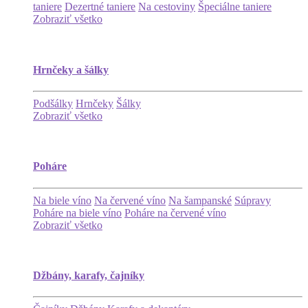
taniere
Dezertné taniere
Na cestoviny
Špeciálne taniere
Zobraziť všetko
Hrnčeky a šálky
Podšálky
Hrnčeky
Šálky
Zobraziť všetko
Poháre
Na biele víno
Na červené víno
Na šampanské
Súpravy
Poháre na biele víno
Poháre na červené víno
Zobraziť všetko
Džbány, karafy, čajníky