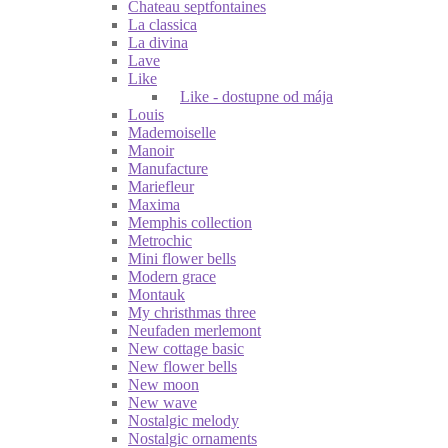
Chateau septfontaines
La classica
La divina
Lave
Like
Like - dostupne od mája
Louis
Mademoiselle
Manoir
Manufacture
Mariefleur
Maxima
Memphis collection
Metrochic
Mini flower bells
Modern grace
Montauk
My christhmas three
Neufaden merlemont
New cottage basic
New flower bells
New moon
New wave
Nostalgic melody
Nostalgic ornaments