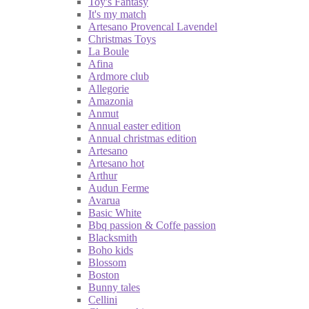
Toy's Fantasy
It's my match
Artesano Provencal Lavendel
Christmas Toys
La Boule
Afina
Ardmore club
Allegorie
Amazonia
Anmut
Annual easter edition
Annual christmas edition
Artesano
Artesano hot
Arthur
Audun Ferme
Avarua
Basic White
Bbq passion & Coffe passion
Blacksmith
Boho kids
Blossom
Boston
Bunny tales
Cellini