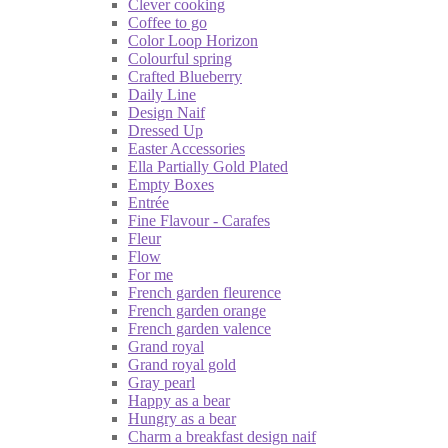
Clever cooking
Coffee to go
Color Loop Horizon
Colourful spring
Crafted Blueberry
Daily Line
Design Naif
Dressed Up
Easter Accessories
Ella Partially Gold Plated
Empty Boxes
Entrée
Fine Flavour - Carafes
Fleur
Flow
For me
French garden fleurence
French garden orange
French garden valence
Grand royal
Grand royal gold
Gray pearl
Happy as a bear
Hungry as a bear
Charm a breakfast design naif