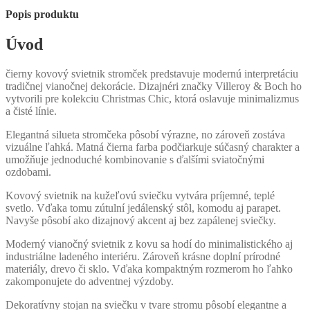
Popis produktu
Úvod
čierny kovový svietnik stromček predstavuje modernú interpretáciu
tradičnej vianočnej dekorácie. Dizajnéri značky Villeroy & Boch ho
vytvorili pre kolekciu Christmas Chic, ktorá oslavuje minimalizmus
a čisté línie.
Elegantná silueta stromčeka pôsobí výrazne, no zároveň zostáva
vizuálne ľahká. Matná čierna farba podčiarkuje súčasný charakter a
umožňuje jednoduché kombinovanie s ďalšími sviatočnými
ozdobami.
Kovový svietnik na kužeľovú sviečku vytvára príjemné, teplé
svetlo. Vďaka tomu zútulní jedálenský stôl, komodu aj parapet.
Navyše pôsobí ako dizajnový akcent aj bez zapálenej sviečky.
Moderný vianočný svietnik z kovu sa hodí do minimalistického aj
industriálne ladeného interiéru. Zároveň krásne doplní prírodné
materiály, drevo či sklo. Vďaka kompaktným rozmerom ho ľahko
zakomponujete do adventnej výzdoby.
Dekoratívny stojan na sviečku v tvare stromu pôsobí elegantne a