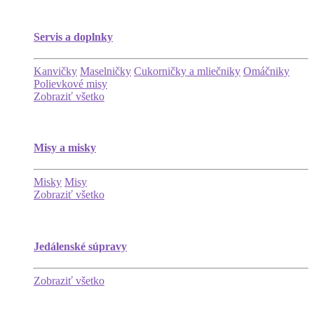
Servis a doplnky
Kanvičky
Maselničky
Cukorničky a mliečniky
Omáčniky
Polievkové misy
Zobraziť všetko
Misy a misky
Misky
Misy
Zobraziť všetko
Jedálenské súpravy
Zobraziť všetko