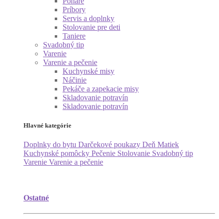
Poháre
Príbory
Servis a doplnky
Stolovanie pre deti
Taniere
Svadobný tip
Varenie
Varenie a pečenie
Kuchynské misy
Náčinie
Pekáče a zapekacie misy
Skladovanie potravín
Skladovanie potravín
Hlavné kategórie
Doplnky do bytu
Darčekové poukazy
Deň Matiek
Kuchynské pomôcky
Pečenie
Stolovanie
Svadobný tip
Varenie
Varenie a pečenie
Ostatné