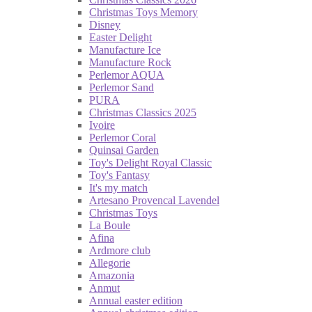
Christmas Toys Memory
Disney
Easter Delight
Manufacture Ice
Manufacture Rock
Perlemor AQUA
Perlemor Sand
PURA
Christmas Classics 2025
Ivoire
Perlemor Coral
Quinsai Garden
Toy's Delight Royal Classic
Toy's Fantasy
It's my match
Artesano Provencal Lavendel
Christmas Toys
La Boule
Afina
Ardmore club
Allegorie
Amazonia
Anmut
Annual easter edition