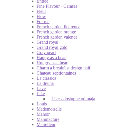
Entrée
Fine Flavour - Carafes
Fleur
Flow
For me
French garden fleurence
French garden orange
French garden valence
Grand royal
Grand royal gold
Gray pearl
Happy as a bear
Hungry as a bear
Charm a breakfast design naif
Chateau septfontaines
La classica
La divina
Lave
Like
Like - dostupne od mája
Louis
Mademoiselle
Manoir
Manufacture
Mariefleur