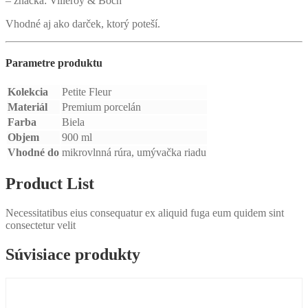
– značka: Villeroy & Boch
Vhodné aj ako darček, ktorý poteší.
Parametre produktu
Kolekcia
Petite Fleur
Materiál
Premium porcelán
Farba
Biela
Objem
900 ml
Vhodné do
mikrovlnná rúra, umývačka riadu
Product List
Necessitatibus eius consequatur ex aliquid fuga eum quidem sint
consectetur velit
Súvisiace produkty