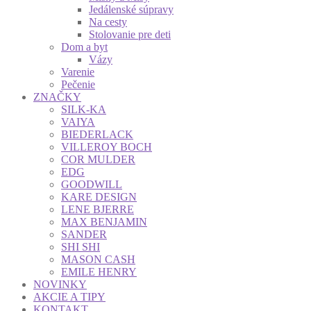
Jedálenské súpravy
Na cesty
Stolovanie pre deti
Dom a byt
Vázy
Varenie
Pečenie
ZNAČKY
SILK-KA
VAIYA
BIEDERLACK
VILLEROY BOCH
COR MULDER
EDG
GOODWILL
KARE DESIGN
LENE BJERRE
MAX BENJAMIN
SANDER
SHI SHI
MASON CASH
EMILE HENRY
NOVINKY
AKCIE A TIPY
KONTAKT