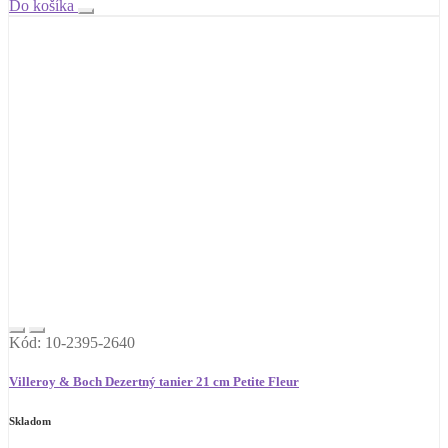
Do košíka
Kód: 10-2395-2640
Villeroy & Boch Dezertný tanier 21 cm Petite Fleur
Skladom