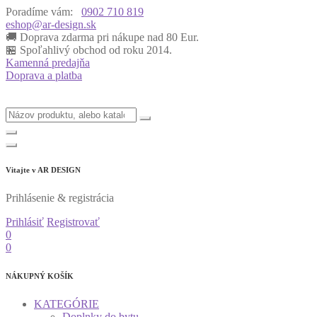
Poradíme vám:
0902 710 819
eshop@ar-design.sk
🚚 Doprava zdarma pri nákupe nad 80 Eur.
🏪 Spoľahlivý obchod od roku 2014.
Kamenná predajňa
Doprava a platba
Vitajte v
AR DESIGN
Prihlásenie & registrácia
Prihlásiť
Registrovať
0
0
NÁKUPNÝ KOŠÍK
KATEGÓRIE
Doplnky do bytu