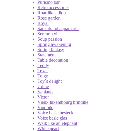
Purismo bar
Retro accessories
Roar like a lion
Rose garden
Royal
Samarkand aquamarin
Sereno xxl
Soup passion
Spring awakening
Spring fantasy
Statement
Table decoration
Teddy
Texas
To go
Toy´s delight
Udine
Vapiano
Victor
Vieux luxembourg brindille
Vinobile
Voice basic besteck
Voice basic glas
Walk like an elephant
White pearl