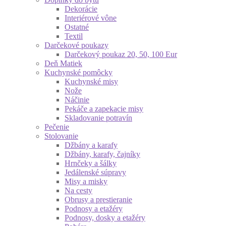
Dekorácie
Interiérové vône
Ostatné
Textil
Darčekové poukazy
Darčekový poukaz 20, 50, 100 Eur
Deň Matiek
Kuchynské pomôcky
Kuchynské misy
Nože
Náčinie
Pekáče a zapekacie misy
Skladovanie potravín
Pečenie
Stolovanie
Džbány a karafy
Džbány, karafy, čajníky
Hrnčeky a šálky
Jedálenské súpravy
Misy a misky
Na cesty
Obrusy a prestieranie
Podnosy a etažéry
Podnosy, dosky a etažéry