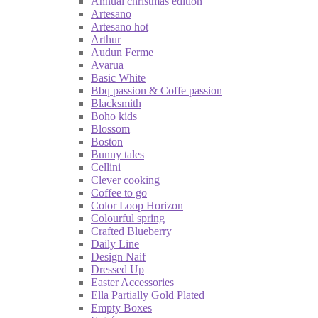
Annual christmas edition
Artesano
Artesano hot
Arthur
Audun Ferme
Avarua
Basic White
Bbq passion & Coffe passion
Blacksmith
Boho kids
Blossom
Boston
Bunny tales
Cellini
Clever cooking
Coffee to go
Color Loop Horizon
Colourful spring
Crafted Blueberry
Daily Line
Design Naif
Dressed Up
Easter Accessories
Ella Partially Gold Plated
Empty Boxes