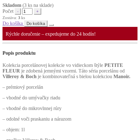
Skladom
(3 ks na sklade)
Počet
Zostáva:
3
ks
Do košíka
Do košíka
Rýchle doručenie – expedujeme do 24 hodín!
Popis produktu
Kolekcia porcelánovej kolekcie vo vidieckom štýle
PETITE
FLEUR
je zdobená jemnými vzormi. Táto séria porcelánu od
Villeroy & Boch
je kombinovateľná s bielou kolekciou
Manoir.
– prémiový porcelán
– vhodné do umývačky riadu
– vhodné do mikrovlnnej rúry
– odolné voči praskaniu a nárazom
– objem: 1l