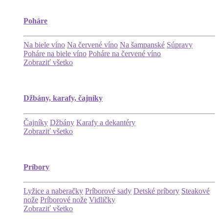
Poháre
Na biele víno
Na červené víno
Na šampanské
Súpravy
Poháre na biele víno
Poháre na červené víno
Zobraziť všetko
Džbány, karafy, čajníky
Čajníky
Džbány
Karafy a dekantéry
Zobraziť všetko
Príbory
Lyžice a naberačky
Príborové sady
Detské príbory
Steakové
nože
Príborové nože
Vidličky
Zobraziť všetko