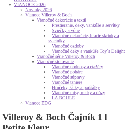
VIANOCE 2026
Novinky 2026
Vianoce Villeroy & Boch
Vianočné dekorácie a textil
Prestieranie, deky, vankúše a servítky
Sviečky a vône
Vianočné dekorácie, hracie skrinky a
svietniky
Vianočné ozdoby
Vianočné deky a vankúše Toy´s Delight
Vianočné série Villeroy & Boch
Vianočné stolovanie
Vianočné podnosy a etažéry
Vianočné poháre
Vianočné súpravy
Vianočné taniere
Hrnčeky, šálky a podšálky
Vianočné misy, misky a dózy
LA BOULE
Vianoce EDG
Villeroy & Boch Čajník 1 l
Petite Fleur