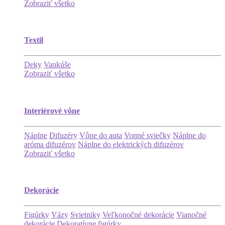
Zobraziť všetko
Textil
Deky
Vankúše
Zobraziť všetko
Interiérové vône
Náplne
Difuzéry
Vône do auta
Vonné sviečky
Náplne do
aróma difuzérov
Náplne do elektrických difuzérov
Zobraziť všetko
Dekorácie
Figúrky
Vázy
Svietniky
Veľkonočné dekorácie
Vianočné
dekorácie
Dekoratívne figúrky