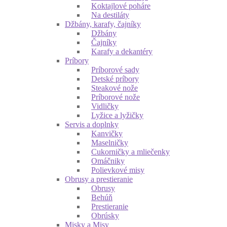
Koktajlové poháre
Na destiláty
Džbány, karafy, čajníky
Džbány
Čajníky
Karafy a dekantéry
Príbory
Príborové sady
Detské príbory
Steakové nože
Príborové nože
Vidličky
Lyžice a lyžičky
Servis a doplnky
Kanvičky
Maselničky
Cukorničky a mliečenky
Omáčniky
Polievkové misy
Obrusy a prestieranie
Obrusy
Behúň
Prestieranie
Obrúsky
Misky a Misy