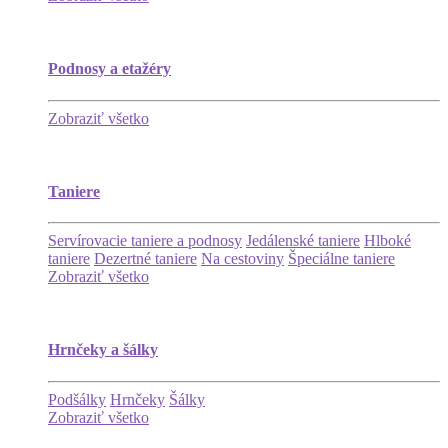
Podnosy a etažéry
Zobraziť všetko
Taniere
Servírovacie taniere a podnosy
Jedálenské taniere
Hlboké
taniere
Dezertné taniere
Na cestoviny
Špeciálne taniere
Zobraziť všetko
Hrnčeky a šálky
Podšálky
Hrnčeky
Šálky
Zobraziť všetko