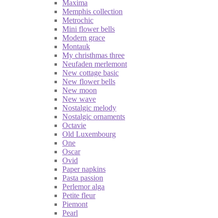
Maxima
Memphis collection
Metrochic
Mini flower bells
Modern grace
Montauk
My christhmas three
Neufaden merlemont
New cottage basic
New flower bells
New moon
New wave
Nostalgic melody
Nostalgic ornaments
Octavie
Old Luxembourg
One
Oscar
Ovid
Paper napkins
Pasta passion
Perlemor alga
Petite fleur
Piemont
Pearl