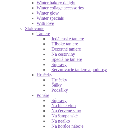
Winter bakery delight
Winter collage accessories
Winter glow
Winter specials
With love
Stolovanie
Taniere
Jedálenske taniere
Hlboké taniere
Dezertné taniere
Na cestoviny
Špeciálne taniere
Súpravy
Servírovacie taniere a podnosy
Hrnčeky
Hrnčeky
Šálky
Podšálky
Poháre
Súpravy
Na biele víno
Na červené víno
Na šampanské
Na nealko
Na horúce nápoje